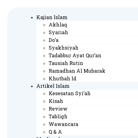
Skip
to
Kajian Islam
content
Akhlaq
Syariah
Do’a
Syakhsiyah
Tadabbur Ayat Qur’an
Tausiah Rutin
Ramadhan Al Mubarak
Khutbah Id
Artikel Islam
Kesesatan Syi’ah
Kisah
Review
Tabligh
Wawancara
Q & A