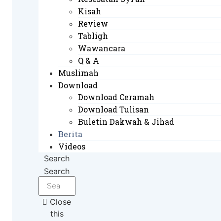
Kisah
Review
Tabligh
Wawancara
Q & A
Muslimah
Download
Download Ceramah
Download Tulisan
Buletin Dakwah & Jihad
Berita
Videos
Search
Search
Close
this