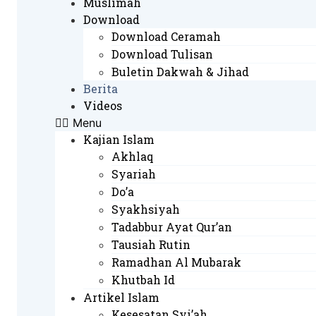
Muslimah
Download
Download Ceramah
Download Tulisan
Buletin Dakwah & Jihad
Berita
Videos
Menu
Kajian Islam
Akhlaq
Syariah
Do’a
Syakhsiyah
Tadabbur Ayat Qur’an
Tausiah Rutin
Ramadhan Al Mubarak
Khutbah Id
Artikel Islam
Kesesatan Syi’ah