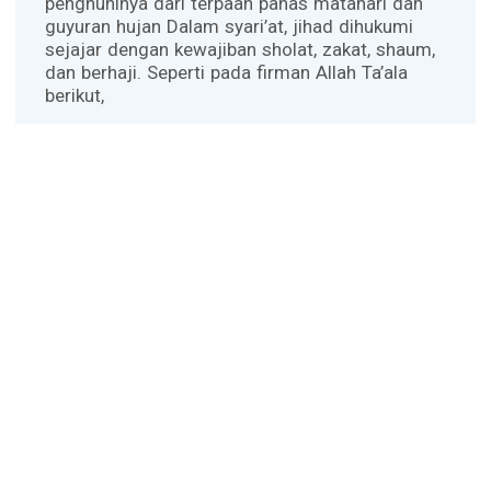
penghuninya dari terpaan panas matahari dan
guyuran hujan Dalam syari’at, jihad dihukumi
sejajar dengan kewajiban sholat, zakat, shaum,
dan berhaji. Seperti pada firman Allah Ta’ala
berikut,
Artinya, “
Diwajibkan atas kamu berperang,
padahal berperang itu adalah sesuatu yang kamu
benci. Boleh jadi kamu membenci sesuatu,
padahal ia amat baik bagimu, dan boleh jadi
(pula) kamu menyukai sesuatu, padahal ia amat
buruk bagimu; Allah mengetahui, sedang kamu
tidak mengetahui.”
(QS. al-Baqarah, 2:216)
Kalimat ‘diwajibkan atasmu’ merupakan sebuah
perintah yang tidak lagi diperlukan telusurnya. Ia
wajib dikerjakan meski terasa berat atau
menyusahkan. Disitulah letak iman seorang
mu’min, menerima segala risalah Tuhannya
tanpa pilah-pilih yang hanya mengikuti hawa-
nafsu semata.
Sementara itu, Islam merupakan agama yang