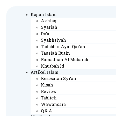
Skip
to
Kajian Islam
content
Akhlaq
Syariah
Do’a
Syakhsiyah
Tadabbur Ayat Qur’an
Tausiah Rutin
Ramadhan Al Mubarak
Khutbah Id
Artikel Islam
Kesesatan Syi’ah
Kisah
Review
Tabligh
Wawancara
Q & A