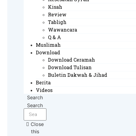
Kisah
Review
Tabligh
Wawancara
Q & A
Muslimah
Download
Download Ceramah
Download Tulisan
Buletin Dakwah & Jihad
Berita
Videos
Search
Search
Close
this