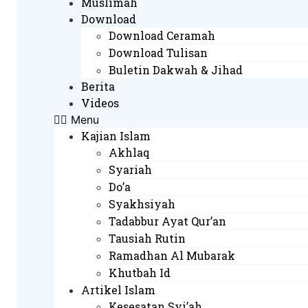
Muslimah
Download
Download Ceramah
Download Tulisan
Buletin Dakwah & Jihad
Berita
Videos
Menu
Kajian Islam
Akhlaq
Syariah
Do’a
Syakhsiyah
Tadabbur Ayat Qur’an
Tausiah Rutin
Ramadhan Al Mubarak
Khutbah Id
Artikel Islam
Kesesatan Syi’ah