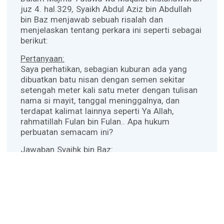
juz 4. hal.329
,
Syaikh Abdul Aziz bin Abdullah
bin Baz menjawab sebuah risalah dan
menjelaskan tentang perkara ini seperti sebagai
berikut:
Pertanyaan:
Saya perhatikan, sebagian kuburan ada yang
dibuatkan batu nisan dengan semen sekitar
setengah meter kali satu meter dengan tulisan
nama si mayit, tanggal meninggalnya, dan
terdapat kalimat lainnya seperti Ya Allah,
rahmatillah Fulan bin Fulan.. Apa hukum
perbuatan semacam ini?
Jawaban Syaihk bin Baz:
Tidak boleh membuat bangunan di atas kuburan,
baik berupa batu nisan ataupun lainnya, dan
tidak boleh menuliskan tulisan padanya, karena
telah diriwayatkan secara pasti dari Nabi
Shallallahu ‘alaihi wa sallam
bahwa beliau
melarang membuat bangunan pada kuburan dan
menulisinya. Imam Muslim
rahimahullah