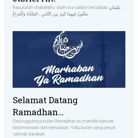
Rasulullah shallallahu ‘alaihi wa sallam bersabda: نِعْمَتَانِ
مَغْبُونٌ فِيهِمَا كَثِيرٌ مِنَ النَّاسِ ، الصِّحَّةُ وَالْفَرَاغُ
Selamat Datang
Ramadhan…
Sesungguhnya bulan Ramadhan itu memiliki banyak
keistimewaan dan kemuliaan. Yaitu bulan yang penuh
rahmat, barakah,