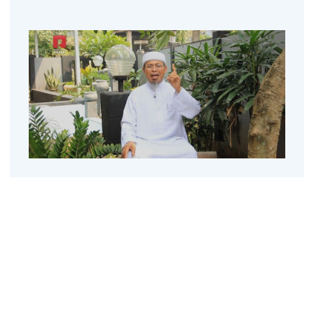
Keajaiban Sabar Dan
Syukur | Ustadz KH. Abu
Muhammad Jibriel AR
Rasulullah shallallahu ‘alaihi wa sallam bersabda: عَجَبًا لأَمْرِ
الْمُؤْمِنِ إِنَّ أَمْرَهُ كُلَّهُ خَيْرٌ ، وَلَيْسَ