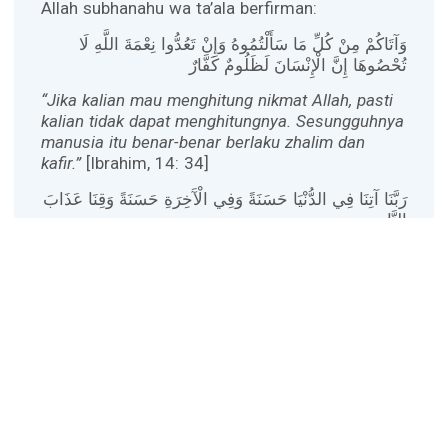
Allah subhanahu wa ta’ala berfirman:
وَآتَاكُمْ مِنْ كُلِّ مَا سَأَلْتُمُوهُ وَإِنْ تَعُدُّوا نِعْمَةَ اللَّهِ لَا
تُحْصُوهَا إِنَّ الْإِنْسَانَ لَظَلُومٌ كَفَّارٌ
“Jika kalian mau menghitung nikmat Allah, pasti
kalian tidak dapat menghitungnya. Sesungguhnya
manusia itu benar-benar berlaku zhalim dan
kafir.”
[Ibrahim, 14: 34]
رَبَّنَا آتِنَا فِي الدُّنْيَا حَسَنَةً وَفِي الْآَخِرَةِ حَسَنَةً وَقِنَا عَذَابَ
النَّارِ
“Wahai Tuhan kami, berilah kami kebaikan di
dunia dan kebaikan di akhirat, serta
selamatkanlah kami dari siksa api neraka.”
[Al-
Baqarah, 2: 201]
رَبَّنَا هَبْ لَنَا مِنْ أَزْوَاجِنَا وَذُرِّيَّاتِنَا قُرَّةَ أَعْيُنٍ وَاجْعَلْنَا
لِلْمُتَّقِينَ إِمَامًا
“Wahai Tuhan kami, jadikanlah istri-istri dan
anak-anak kami orang-orang shalih. Jadikanlah