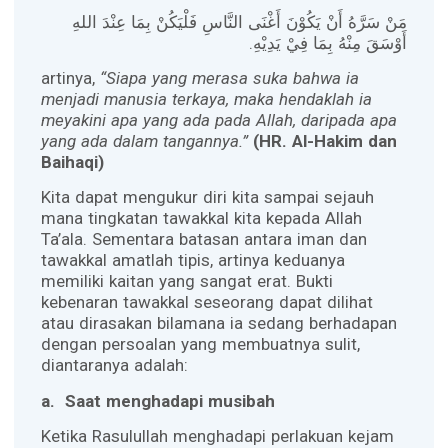
مَنْ سَرَّهُ أَنْ يَكُوْنَ أَغْنَى النَّاسِ فَلْيَكُنْ بِمَا عِنْدَ اللهِ
أَوْسَقَ مِنْهُ بِمَا فِيْ يَدِيْهِ.
artinya,
“Siapa yang merasa suka bahwa ia
menjadi manusia terkaya, maka hendaklah ia
meyakini apa yang ada pada Allah, daripada apa
yang ada dalam tangannya.”
(HR. Al-Hakim dan
Baihaqi)
Kita dapat mengukur diri kita sampai sejauh
mana tingkatan tawakkal kita kepada Allah
Ta’ala. Sementara batasan antara iman dan
tawakkal amatlah tipis, artinya keduanya
memiliki kaitan yang sangat erat. Bukti
kebenaran tawakkal seseorang dapat dilihat
atau dirasakan bilamana ia sedang berhadapan
dengan persoalan yang membuatnya sulit,
diantaranya adalah:
a.
Saat menghadapi musibah
Ketika Rasulullah menghadapi perlakuan kejam