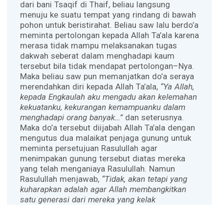
dari bani Tsaqif di Thaif, beliau langsung
menuju ke suatu tempat yang rindang di bawah
pohon untuk beristirahat. Beliau saw lalu berdo’a
meminta pertolongan kepada Allah Ta’ala karena
merasa tidak mampu melaksanakan tugas
dakwah seberat dalam menghadapi kaum
tersebut bila tidak mendapat pertolongan–Nya.
Maka beliau saw pun memanjatkan do’a seraya
merendahkan diri kepada Allah Ta’ala,
“Ya Allah,
kepada Engkaulah aku mengadu akan kelemahan
kekuatanku, kekurangan kemampuanku dalam
menghadapi orang banyak…”
dan seterusnya.
Maka do’a tersebut diijabah Allah Ta’ala dengan
mengutus dua malaikat penjaga gunung untuk
meminta persetujuan Rasulullah agar
menimpakan gunung tersebut diatas mereka
yang telah menganiaya Rasulullah. Namun
Rasulullah menjawab,
“Tidak, akan tetapi yang
kuharapkan adalah agar Allah membangkitkan
satu generasi dari mereka yang kelak
menyembah Allah dan tidak mempersekutukan-