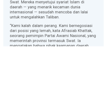
Swat. Mereka menyetujui syariat Islam di
daerah — yang menarik kecaman dunia
internasional — sesudah mencoba dan lalai
untuk mengalahkan Taliban.
“Kami kalah dalam perang. Kami bernegosiasi
dari posisi yang lemah, kata Afrasiab Khattak,
seorang pemimpin Partai Awami Nasional, yang
memerintah provinsi termasuk Swat. Ia
mengatakan bahwa pihak keamanan daerah
sangat terbatas untuk melawan para mujahidin.
Pejabat AS mengatakan mereka akan bekerja
dengan Pakistan untuk meyakinkan agar
mujahidin tidak aman berada di mana pun.
“Kepada Mullah Omar dan Usama bin Laden, ini
bukan tempat di mana mereka sebaiknya
disambut gembira. Kami percaya… bahwa
perlawanan ekstrimis itu harus dihadapi,” ujar
juru bicara Departemen Kenegaraan Robert
Wood Senin (20/4).