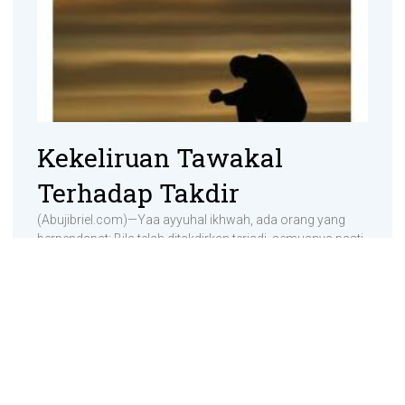
Kekeliruan Tawakal
Terhadap Takdir
(Abujibriel.com)—Yaa ayyuhal ikhwah, ada orang yang
berpendapat: Bila telah ditakdirkan terjadi, semuanya pasti
terjadi, baik