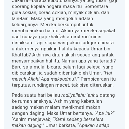
Jakarta—berapa kebutuhannya, ya begitulah gaji
seorang kepala negara masa itu. Sementara
gula sekian, beras sekian, minyak sekian, dan
lain-lain. Maka yang mengeluh adalah
keluarganya. Mereka berkumpul untuk
membicarakan hal itu. Akhirnya mereka sepakat
usul supaya gaji khalifah amirul mu’minin
dinaikkan. Tapi siapa yang akan jadi juru bicara
untuk menyampaikan hal itu kepada Umar bin
Khattab? Akhirnya ditunjuklah seseorang untuk
menyampaikan hal itu. Namun apa yang terjadi?
Baru saja mulai bicara, belum lagi selesai yang
dibicarakan, ia sudah dibentak oleh Umar,
“Hai
musuh Allah! Apa maksudmu?!”
Pembicaraan itu
terputus, rundingan macet, tak bisa diteruskan.
Pada suatu hari beliau
radliyallahu ‘anhu
datang
ke rumah anaknya, ‘Ashim yang kebetulan
sedang makan malam menikmati makan
dengan daging. Maka Umar bertanya,
“Apa ini?”
‘Ashim menjawab,
“Kami sedang berselera
makan daging.”
Umar berkata, “
Apakah setiap