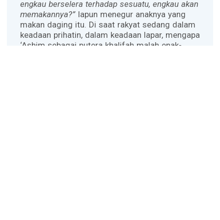
engkau berselera terhadap sesuatu, engkau akan
memakannya?”
Iapun menegur anaknya yang
makan daging itu. Di saat rakyat sedang dalam
keadaan prihatin, dalam keadaan lapar, mengapa
‘Ashim sebagai putera khalifah malah enak-
enakan makan daging? Sungguh suatu contoh
yang tidak baik. Akan halnya Umar bila datang
musim paceklik dan keadaan menjadi susah,
maka ia adalah contoh terdepan yang dengan
keadaan tersebut ia selama setahun tidak
makan daging dan minyak samin.
Kita melihat ketika seorang kepala negara
mengajak rakyatnya untuk hidup sederhana,
maka yang sulit dalam memberi contoh adalah
justru anak dan isterinya. Kita masih ingat,
beberapa tahun yang lalu ada seorang isteri
kepala negara yang memiliki 3000 pasang
sepatu. Ironis sekali. Padahal kaki manusia
cuma dua. Bahkan binatang kaki seribu saja
tidak punya sepatu.