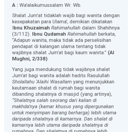
A :
Wa’alaikumussalam Wr. Wb.
Shalat Jum’at tidaklah wajib bagi wanita dengan
kesepakatan para Ulama’, demikian dikatakan
I
bnu Khuzaimah
Rahimahullah
dalam Shahihnya
(3/112).
Ibnu Qudamah
Rahimahullah
berkata,
“Adapun wanita, maka tidak ada perselisihan
pendapat di kalangan ulama tentang tidak
wajibnya shalat Jum’at bagi kaum wanita.”
(Al
Mughni, 2/338)
Yang juga mendukung tidak wajibnya shalat
Jum’at bagi wanita adalah hadits Rasulullah
Sholallahu ‘Alaihi Wasallam
yang menunjukkan
keutamaan shalat di rumah bagi wanita
dibanding shalatnya di masjid (yang artinya),
“Shalatnya salah seorang dari kalian di
makhda’nya (kamar khusus yang dipergunakan
untuk menyimpan barang berharga) lebih utama
daripada shalatnya di kamarnya. Dan shalat di
kamarnya lebih utama daripada shalatnya di
rumahnya. Dan shalatnya di rumahnya lebih