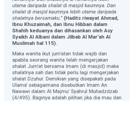
utama daripada shalat di masjid kaumnya. Dan
shalat di masjid kaumnya lebih utama daripada
shalatnya bersamaku.”
(Hadits riwayat Ahmad,
Ibnu Khuzaimah, dan Ibnu Hibban dalam
Shahih keduanya dan dihasankan oleh Asy
Syaikh Al Albani dalam Jilbab Al Mar’ah Al
Muslimah hal 115).
Maka wanita ikut jum’atan tidak wajib dan
apabila seorang wanita telah mengerjakan
shalat Jum’at bersama Imam (di masjid) maka
shalatnya sah dan tidak perlu lagi mengerjakan
shalat Dzuhur. Demikian yang disepakati pada
Ulama’ sebagaimana disebutkan Imam An
Nawawi dalam Al Majmu’ Syahrul Muhadzdzab
(4/495). Baginya adalah pilihan jika dia mau dan
tersedia tempat atau ruangan untuk shalat
maka tidak mengapa artinya boleh dan tidak
perlu shalat dhuhur.
Akan tapi jika ia melaksanakan
shalat seorang
diri
di rumah maka ia harus melaksanakan
shalat Zhuhur sampai empat rakaat.