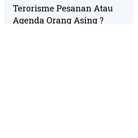
Terorisme Pesanan Atau
Agenda Orang Asing ?
Assalamu’alaikum Warahmatullahi Wabarakatuh. Para
ikhwan dan akhawat Mujahidin/ah dimana saja berada.
Diskusi kita kali ini
Dakwah Islam Bukan
Publikasi Terorisme
BETAPA sulitnya memperbaiki nasib bangsa Indonesia,
karena orang-orang yang baik di negeri ini kian langka