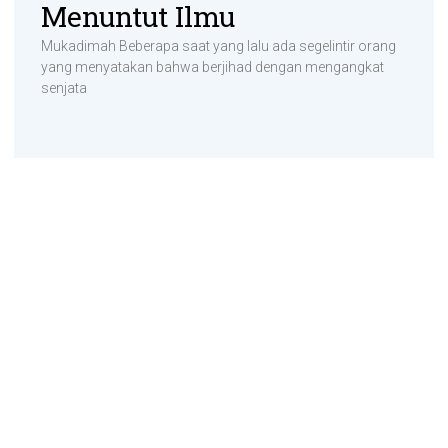
Menuntut Ilmu
Mukadimah Beberapa saat yang lalu ada segelintir orang
yang menyatakan bahwa berjihad dengan mengangkat
senjata
Kumpulan Tulisan Ustadz Abu Muhammad
Jibriel
Made with Love © 2026 | All Rights Reserved
Powered by WordPress