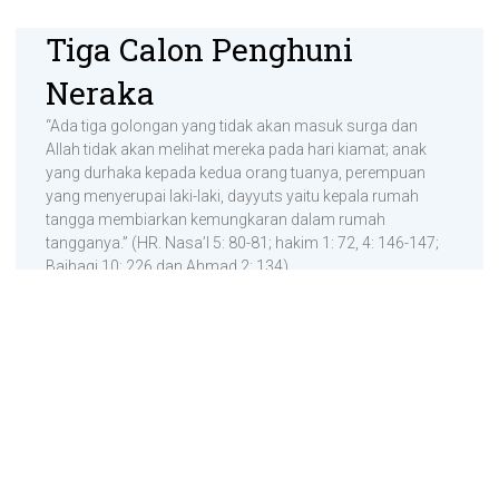
Tiga Calon Penghuni
Neraka
“Ada tiga golongan yang tidak akan masuk surga dan
Allah tidak akan melihat mereka pada hari kiamat; anak
yang durhaka kepada kedua orang tuanya, perempuan
yang menyerupai laki-laki, dayyuts yaitu kepala rumah
tangga membiarkan kemungkaran dalam rumah
tangganya.” (HR. Nasa’I 5: 80-81; hakim 1: 72, 4: 146-147;
Baihaqi 10: 226 dan Ahmad 2: 134)